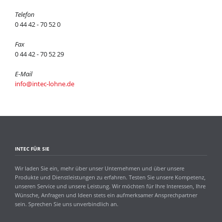
Telefon
0 44 42 - 70 52 0
Fax
0 44 42 - 70 52 29
E-Mail
info@intec-lohne.de
INTEC FÜR SIE
Wir laden Sie ein, mehr über unser Unternehmen und über unsere
Produkte und Dienstleistungen zu erfahren. Testen Sie unsere Kompetenz,
unseren Service und unsere Leistung. Wir möchten für Ihre Interessen, Ihre
Wünsche, Anfragen und Ideen stets ein aufmerksamer Ansprechpartner
sein. Sprechen Sie uns unverbindlich an.