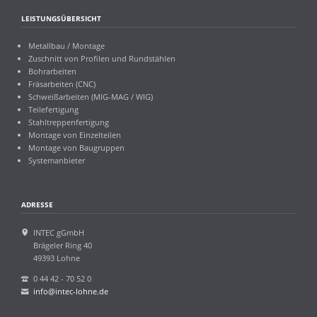
LEISTUNGSÜBERSICHT
Metallbau / Montage
Zuschnitt von Profilen und Rundstählen
Bohrarbeiten
Fräsarbeiten (CNC)
Schweißarbeiten (MIG-MAG / WIG)
Teilefertigung
Stahltreppenfertigung
Montage von Einzelteilen
Montage von Baugruppen
Systemanbieter
ADRESSE
INTEC gGmbH
Brägeler Ring 40
49393 Lohne
0 44 42 - 70 52 0
info@intec-lohne.de